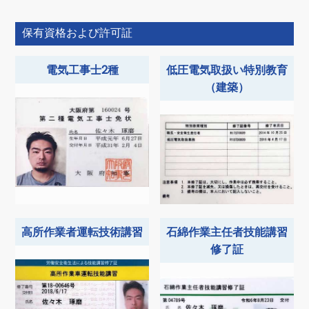
保有資格および許可証
電気工事士2種
低圧電気取扱い特別教育
（建築）
高所作業者運転技術講習
石綿作業主任者技能講習
修了証