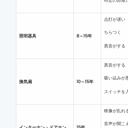
特定の部屋
点灯が遅い
ちらつく
照明器具
8～15年
異音がする
異音がする
吸い込みが
換気扇
10～15年
スイッチを
映像が乱れ
音声が聞こ
インターホン・ドアホン
15年